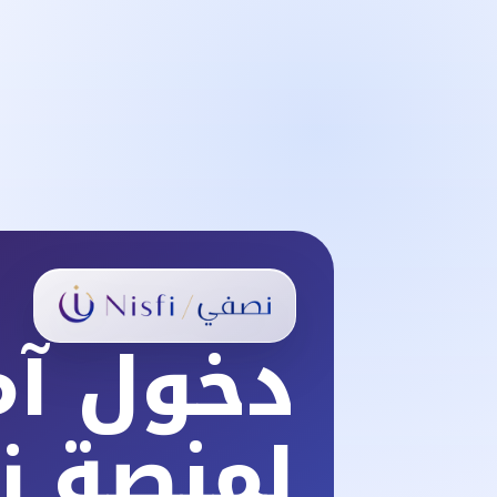
دخول آ
لمنصة ز