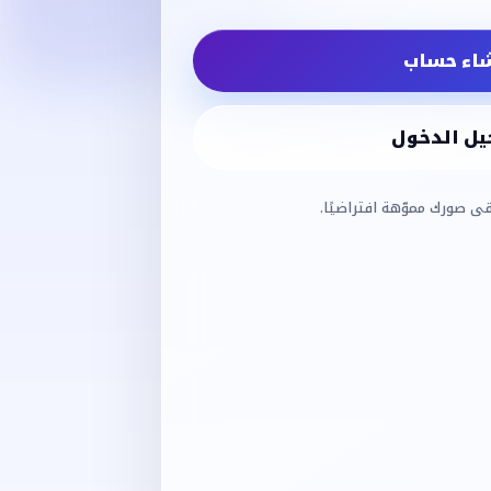
شاء حساب
ل الدخول
قى صورك مموّهة افتراضيًا.